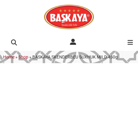
Home
»
Shop
»
BASKAYA SKENDERBEU SUXHUK MILD 450g