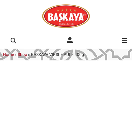
Home
»
Shop
»
BASKAYA VIRSLE PULE 400g