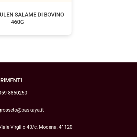
ULEN SALAME DI BOVINO
460G
ERIMENTI
059 8860250
grosseto@baskaya.it
Viale Virgilio 40/c, Modena, 41120