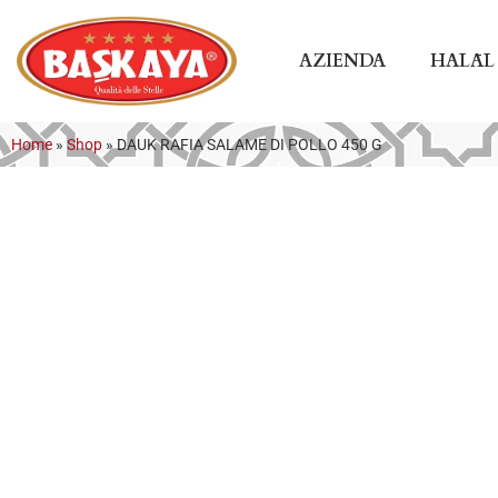
AZIENDA
HALĀL
Home
»
Shop
»
DAUK RAFIA SALAME DI POLLO 450 G