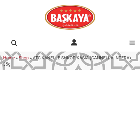
Home
»
Shop
»
ATC KANELLE SHKOP KASIA (CANNELLA INTERA)
35g