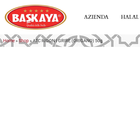
AZIENDA
HALĀL
Home
»
Shop
»
ATC RIGON I GRIRE (ORIGANO) 50g