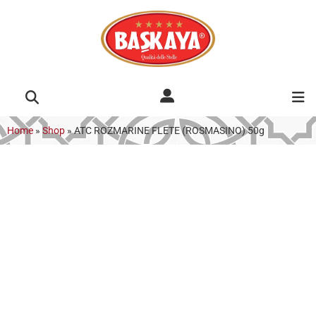
Home
»
Shop
»
ATC ROZMARINE FLETE (ROSMASINO) 50g