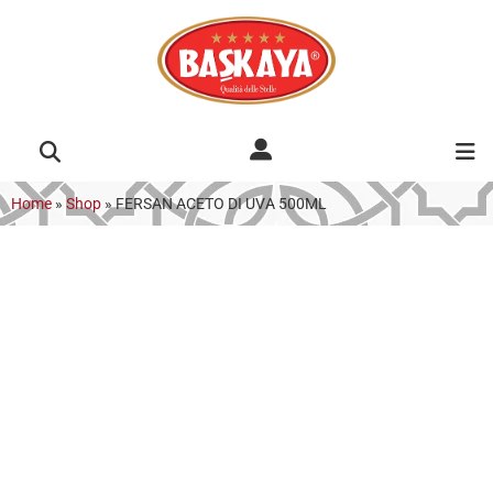
Home
»
Shop
»
FERSAN ACETO DI UVA 500ML