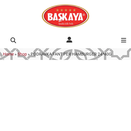
Home
»
Shop
»
PODRAVKA FANT PER HAMBURGER 24*40G