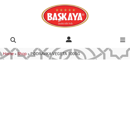
Home
»
Shop
»
PODRAVKA VEGETA 1000G