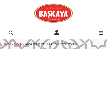
Home
»
Shop
»
AMA ICED COFFEE CHOCCO 250ml