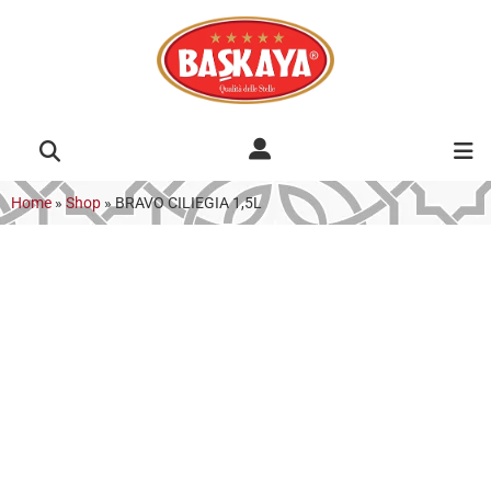
Home
»
Shop
»
BRAVO CILIEGIA 1,5L