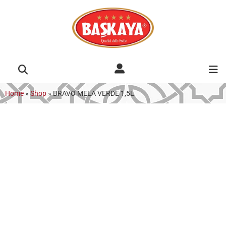
Home
»
Shop
»
BRAVO MELA VERDE 1,5L