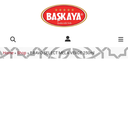
Home
»
Shop
»
BRAVO SELECT MELA VERDE 250ml