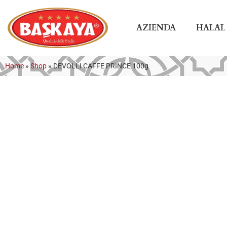
AZIENDA
HALĀL
Home
»
Shop
»
DEVOLLI CAFFE PRINCE 100g