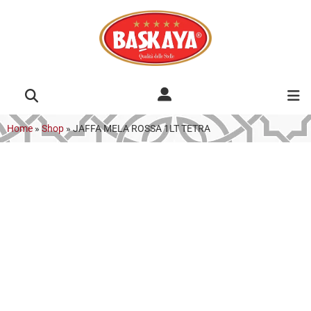
Home
»
Shop
»
JAFFA MELA ROSSA 1LT TETRA