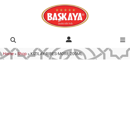
Home
»
Shop
»
KIZILAY RIBES-MORE 200ML