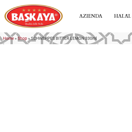
AZIENDA
HALĀL
Home
»
Shop
»
SCHWEPPES BITTER LEMON 330ml