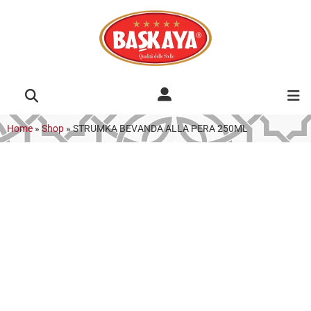
Home
»
Shop
»
STRUMKA BEVANDA ALLA PERA 250ML