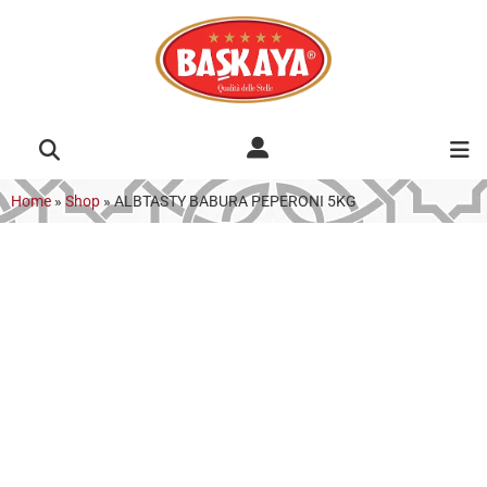
Home
»
Shop
»
ALBTASTY BABURA PEPERONI 5KG