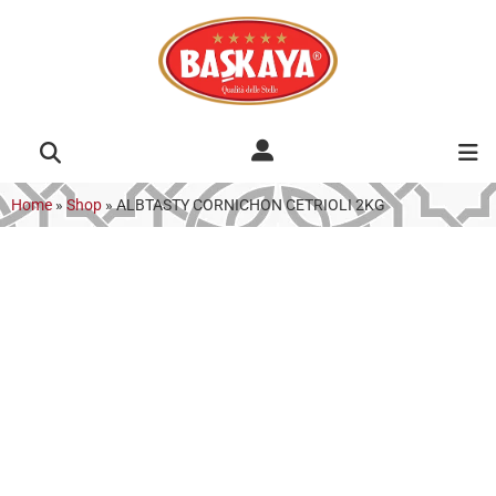
Home
»
Shop
»
ALBTASTY CORNICHON CETRIOLI 2KG