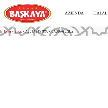
AZIENDA
HALĀL
Home
»
Shop
»
ALBTASTY SOUR CABBAGE 2kg