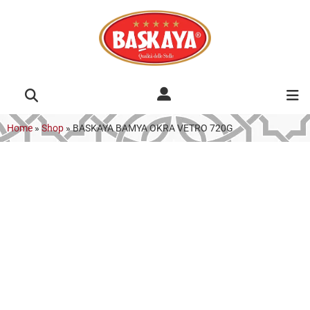
Home
»
Shop
»
BASKAYA BAMYA OKRA VETRO 720G