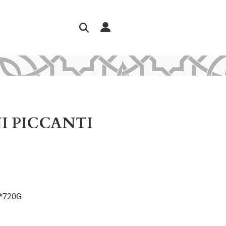
I PICCANTI
*720G