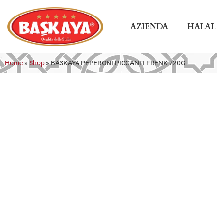
AZIENDA
HALĀL
Home
»
Shop
»
BASKAYA PEPERONI PICCANTI FRENK 720G