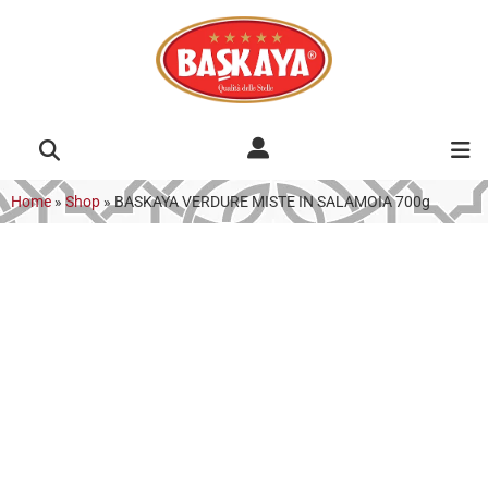
Home
»
Shop
»
BASKAYA VERDURE MISTE IN SALAMOIA 700g