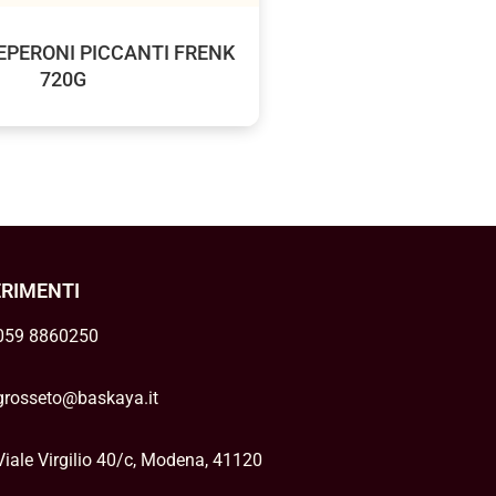
EPERONI PICCANTI FRENK
720G
ERIMENTI
059 8860250
grosseto@baskaya.it
Viale Virgilio 40/c, Modena, 41120