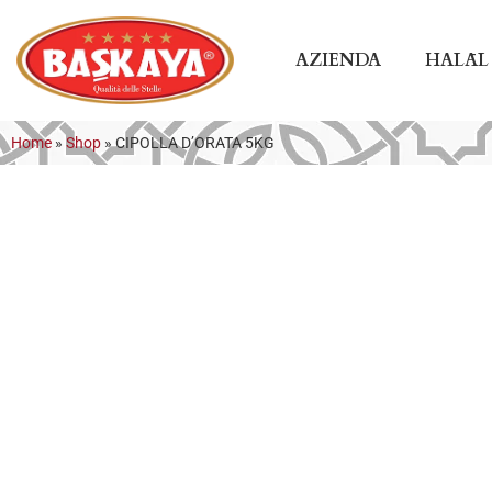
AZIENDA
HALĀL
Home
»
Shop
»
CIPOLLA D’ORATA 5KG