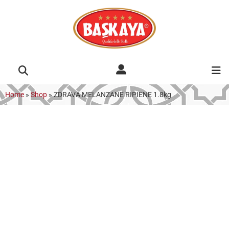
Home
»
Shop
»
ZDRAVA MELANZANE RIPIENE 1.8kg