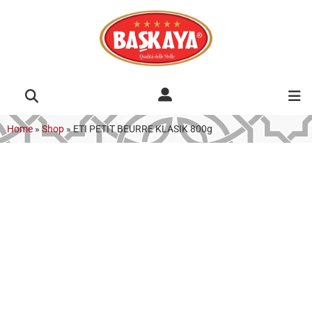
Home
»
Shop
»
ETI PETIT BEURRE KLASIK 800g