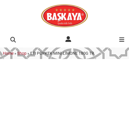
Home
»
Shop
»
ETI POPKEK MINI LIMONE 180G TR