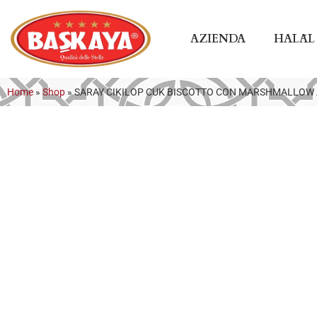
AZIENDA
HALĀL
Home
»
Shop
»
SARAY CIKILOP CUK BISCOTTO CON MARSHMALLOW 