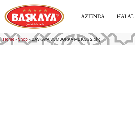
AZIENDA
HALĀL
Home
»
Shop
»
BASKAYA SOMBORKA ME KOS 2.5kg