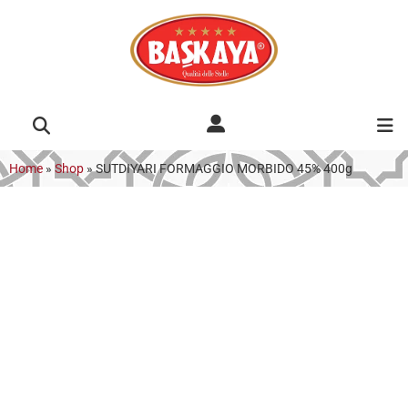
Home
»
Shop
»
SUTDIYARI FORMAGGIO MORBIDO 45% 400g