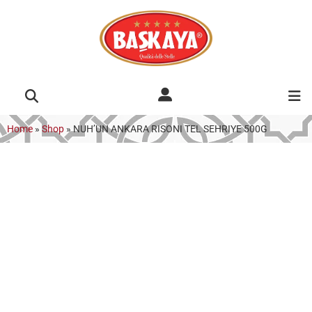
Home
»
Shop
»
NUH’UN ANKARA RISONI TEL SEHRIYE 500G