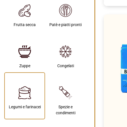
Frutta secca
Patè e piatti pronti
Zuppe
Congelati
Legumi e farinacei
Spezie e
condimenti