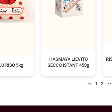
HASMAYA LIEVITO
RI
U RISO 5kg
SECCO ISTANT 450g
<<
1
2
>>