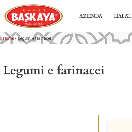
AZIENDA
HALĀL
Home
»
Legumi e farinacei
Legumi e farinacei