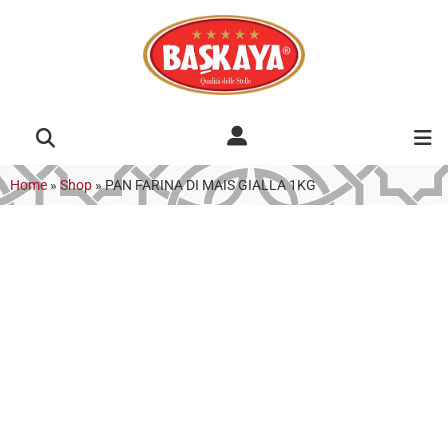
Home
»
Shop
»
PAN FARINA DI MAIS GIALLA 1KG