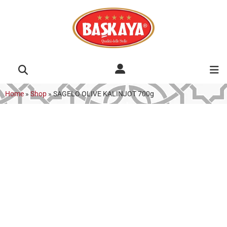
Home
»
Shop
»
SAGELO OLIVE KALINJOT 700g