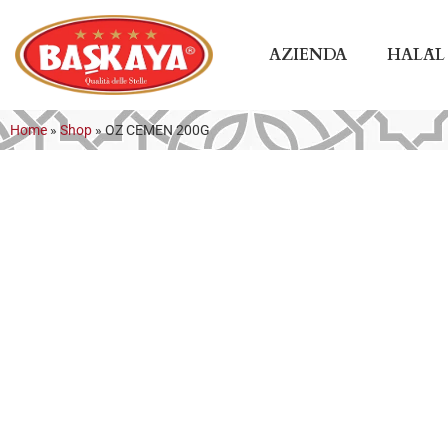
AZIENDA
HALĀL
Home
»
Shop
»
OZ CEMEN 200G