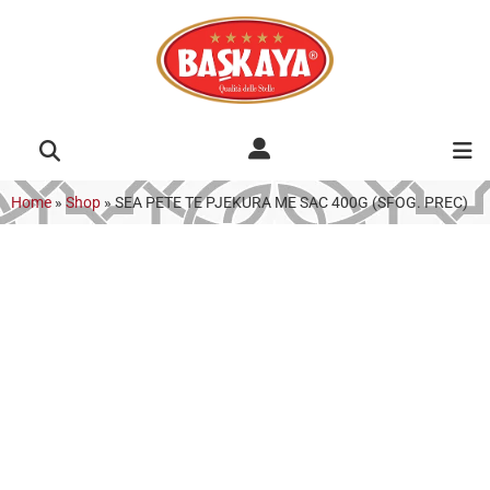
Home
»
Shop
»
SEA PETE TE PJEKURA ME SAC 400G (SFOG. PREC)