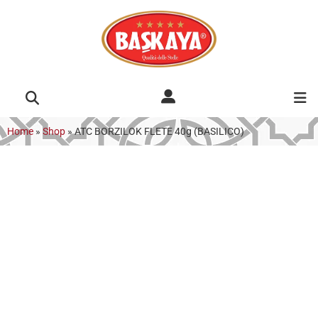
Home
»
Shop
»
ATC BORZILOK FLETE 40g (BASILICO)