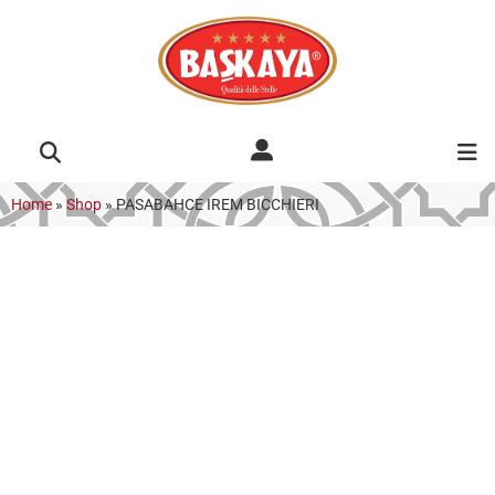
Home
»
Shop
»
PASABAHCE IREM BICCHIERI