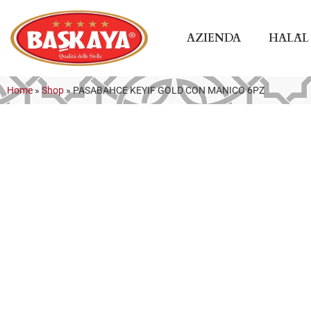
AZIENDA
HALĀL
Home
»
Shop
»
PASABAHCE KEYIF GOLD CON MANICO 6PZ