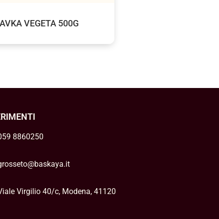
AVKA VEGETA 500G
ERIMENTI
059 8860250
grosseto@baskaya.it
Viale Virgilio 40/c, Modena, 41120