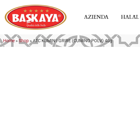
AZIENDA
HALĀL
Home
»
Shop
»
ATC KUMIN I GRIRE (CUMINO POLV) 40g